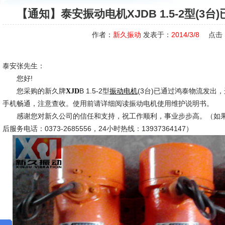
【通知】泰安振动电机XJDB 1.5-2型(3
作者：
新久振动
发表于：
2014/3/8
点击
泰安张先生：
您好!
您采购的新久牌
B 1.5-2型
(3台)已通过鸿泰物流发出
XJD
振动电机
手机畅通，注意查收。使用前请详细阅读振动电机使用维护说明书。
感谢您对新久公司的信任和支持，祝工作顺利，事业步步高。（如果
后服务电话：0373-2685556，24小时热线：13937364147）