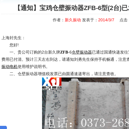
【通知】宝鸡仓壁振动器ZFB-6型(2台
作者：
新久振动
发表于：
2014/3/7
点击
上海封先生：
您好!
一、贵公司订购的2台新久牌
-6
已通过国通快递发往
ZFB
仓壁振动器
费用已付清。预计三天左右到达，请通知刘勇先生保持手机畅通，注意
使用维护说明书。
振动电机
二、仓壁振动器增值税发票已由圆通速递寄出，请注意查收。