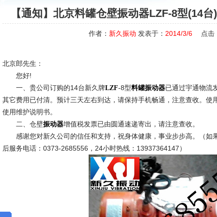
【通知】北京料罐仓壁振动器LZF-8型(14
作者：
新久振动
发表于：
2014/3/6
点击
北京郎先生：
您好!
一、贵公司订购的14台新久牌
-8型
已通过宇通物流
LZF
料罐振动器
其它费用已付清。预计三天左右到达，请保持手机畅通，注意查收。使
使用维护说明书。
二、仓壁
增值税发票已由圆通速递寄出，请注意查收。
振动器
感谢您对新久公司的信任和支持，祝身体健康，事业步步高。（如果
后服务电话：0373-2685556，24小时热线：13937364147）