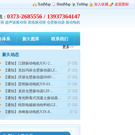
XmlMap
HtmlMap
TxtMap
加入收藏
桌面图标
0373-2685556 / 13937364147
线：
振筛
超声波振动筛
直线振动筛
仓壁振动器
振动电机
务体系
新久图库
联系我们
更多>>
新久动态
【通知】江阴振动电机XJU-2...
[7-25]
【通知】克拉玛依仓壁振动器LZ...
[7-22]
【通知】济源仓壁振动器HMF-...
[7-20]
【通知】昆明振动电机YD-63...
[7-18]
【通知】龙岩仓壁振动器LZF-...
[7-15]
【通知】寿光附着式混凝土振动器...
[7-10]
【通知】桂阳电磁振动给料机GZ...
[7-10]
【通知】赤峰振动电机YZS-8...
[7-1]