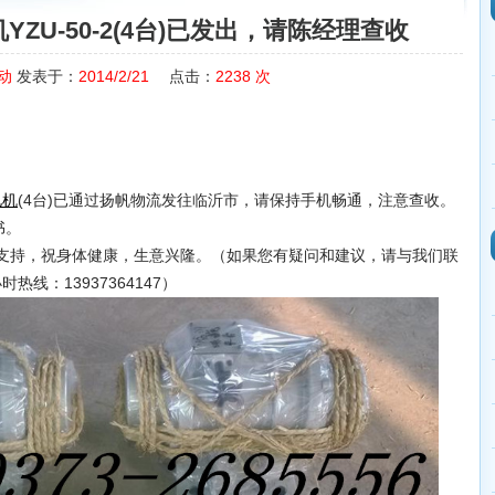
ZU-50-2(4台)已发出，请陈经理查收
动
发表于：
2014/2/21
点击：
2238
次
(4台)已通过扬帆物流发往临沂市，请保持手机畅通，注意查收。
电机
书。
持，祝身体健康，生意兴隆。（如果您有疑问和建议，请与我们联
时热线：13937364147）