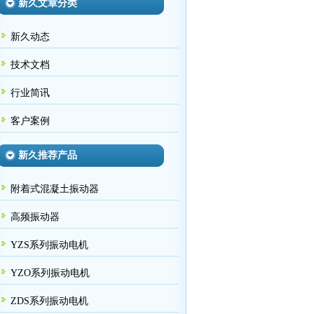
新久文章分类
新久动态
技术文档
行业简讯
客户案例
新久推荐产品
附着式混凝土振动器
高频振动器
YZS系列振动电机
YZO系列振动电机
ZDS系列振动电机