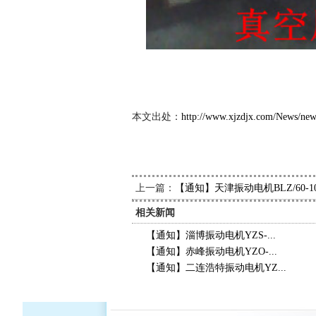
新
201
本文出处：
http://www.xjzdjx.com/News/ne
上一篇：
【通知】天津振动电机BLZ/60-1
相关新闻
【通知】淄博振动电机YZS-...
【通知】赤峰振动电机YZO-...
【通知】二连浩特振动电机YZ...