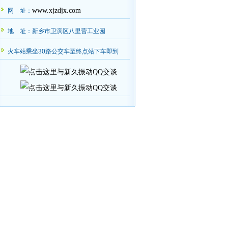
www.xjzdjx.com
网 址：
地 址：新乡市卫滨区八里营工业园
火车站乘坐30路公交车至终点站下车即到