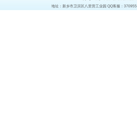
地址：新乡市卫滨区八里营工业园 QQ客服：37095553 电