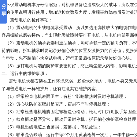
时不仅震动电机本身寿命缩短，对机械设备也造成极大的破坏，所以在
机的使用说明进行使用，增加巡检次数及力度，发现事故隐患后及时处
一、震动电机的检修事项：
（1）震动电机的出线电缆承受震动，所以要选用弹性较大的电缆作电
容易振断或磨破损伤，当出现此类故障时要打开电机，从电机内部重新
（2）震动电机的轴承要选用重型轴承，均可承载一定的轴向负荷，不
荷的影响。拆卸轴承时要记录好偏心块的位置及激振力的百分值，更换
向串动，先不装偏心块空试电机，运行正常后按原记录复位好偏心块。
（3）振打电机两端的防护罩要密封好，防止粉尘进入内部，影响电机
二、运行中的维护事项：
震动电机大都安装在工作环境恶劣、粉尘大的地方，电机本身又无风
了与普通电机一样维护外，还有注意其它维护内容。
（1）经常检查电机表面卫生，有粉尘影响散热时及时停机清理；
（2）偏心块防护罩密封是否严，密封不严时停机处理；
（3）经常检查电机地脚固定螺栓是否松动，松动时用力矩扳手紧固至
（4）检查振动是否异常，振动异常时停机，拆开偏心块护罩检查处
（5）电机出线电缆是否磨损，若磨损，停机处理；
（6）轴承是否缺油，运行中每2个月用黄油枪补一次油，一年中修一