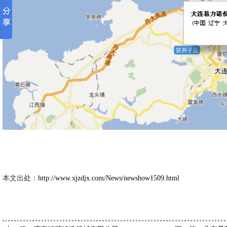
新久市
2014-2
本文出处：
http://www.xjzdjx.com/News/newshow1509.html