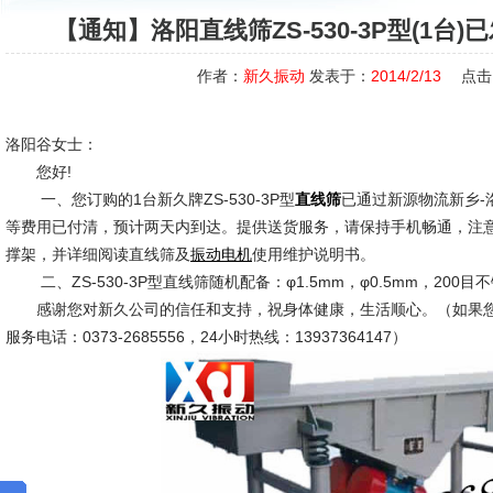
【通知】洛阳直线筛ZS-530-3P型(1台
作者：
新久振动
发表于：
2014/2/13
点击
洛阳谷女士：
您好!
一、您订购的1台新久牌ZS-530-3P型
已通过新源物流新乡-
直线筛
等费用已付清，预计两天内到达。提供送货服务，请保持手机畅通，注
撑架，并详细阅读直线筛及
使用维护说明书。
振动电机
二、ZS-530-3P型直线筛随机配备：φ1.5mm，φ0.5mm，20
感谢您对新久公司的信任和支持，祝身体健康，生活顺心。（如果您
服务电话：0373-2685556，24小时热线：13937364147）