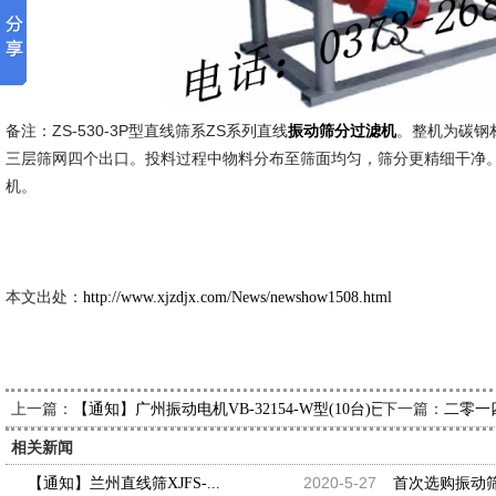
备注：ZS-530-3P型直线筛系ZS系列直线
。整机为碳钢材
振动筛分过滤机
三层筛网四个出口。投料过程中物料分布至筛面均匀，筛分更精细干净。配备
机。
新久市场
2014-2-
本文出处：
http://www.xjzdjx.com/News/newshow1508.html
上一篇：
下一篇：
【通知】广州振动电机VB-32154-W型(10台)已发出，请伍经
二零一
相关新闻
2020-5-27
【通知】兰州直线筛XJFS-...
首次选购振动筛