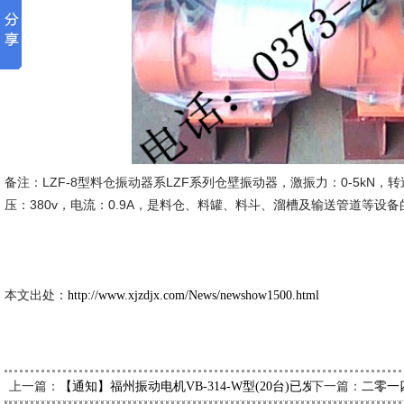
备注：LZF-8型料仓振动器系LZF系列仓壁振动器，激振力：0-5kN，转速：3
压：380v，电流：0.9A，是料仓、料罐、料斗、溜槽及输送管道等设
新久市场
2014-1-
本文出处：
http://www.xjzdjx.com/News/newshow1500.html
上一篇：
下一篇：
【通知】福州振动电机VB-314-W型(20台)已发出，请黄经理
二零一