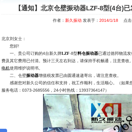
【通知】北京仓壁振动器LZF-8型(4台
作者：
新久振动
发表于：
2014/1/18
点击
北京刘女士：
您好!
一、贵公司订购的4台新久牌
-8型
已通过德邦物流发
LZF
料仓振动器
费及其它费用已付清。预计三天左右到达，请保持手机畅通，注意查收
使用维护说明书。
电机
二、仓壁
增值税发票已由圆通速递寄出，请注意查收。
振动器
感谢您对新久公司的信任和支持，祝工作顺利，生活顺心。（如果您
服务电话：0373-2685556，24小时热线：13937364147）