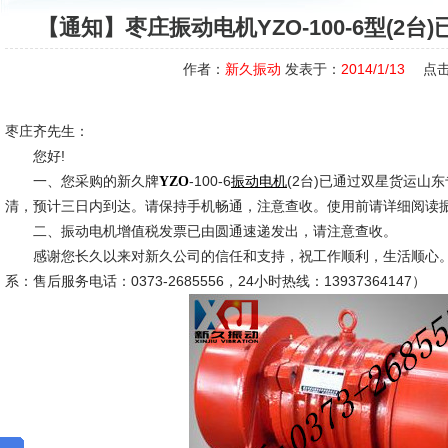
【通知】枣庄振动电机YZO-100-6型(2
作者：
新久振动
发表于：
2014/1/13
点击
枣庄齐先生：
您好!
一、您采购的新久牌
-100-6
(2台)已通过双星货运山
YZO
振动电机
清，预计三日内到达。请保持手机畅通，注意查收。使用前请详细阅读
二、振动电机增值税发票已由圆通速递发出，请注意查收。
感谢您长久以来对新久公司的信任和支持，祝工作顺利，生活顺心。
系：售后服务电话：0373-2685556，24小时热线：13937364147）