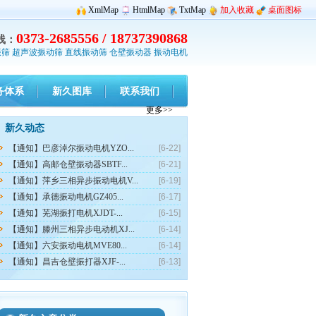
XmlMap
HtmlMap
TxtMap
加入收藏
桌面图标
0373-2685556 / 18737390868
线：
振筛
超声波振动筛
直线振动筛
仓壁振动器
振动电机
务体系
新久图库
联系我们
更多>>
新久动态
【通知】巴彦淖尔振动电机YZO...
[6-22]
【通知】高邮仓壁振动器SBTF...
[6-21]
【通知】萍乡三相异步振动电机V...
[6-19]
【通知】承德振动电机GZ405...
[6-17]
【通知】芜湖振打电机XJDT-...
[6-15]
【通知】滕州三相异步电动机XJ...
[6-14]
【通知】六安振动电机MVE80...
[6-14]
【通知】昌吉仓壁振打器XJF-...
[6-13]