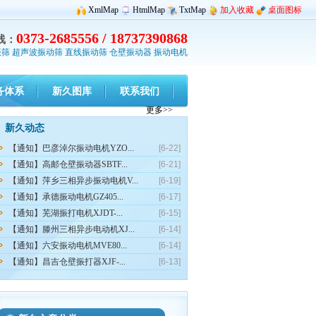
XmlMap
HtmlMap
TxtMap
加入收藏
桌面图标
0373-2685556 / 18737390868
线：
振筛
超声波振动筛
直线振动筛
仓壁振动器
振动电机
务体系
新久图库
联系我们
更多>>
新久动态
【通知】巴彦淖尔振动电机YZO...
[6-22]
【通知】高邮仓壁振动器SBTF...
[6-21]
【通知】萍乡三相异步振动电机V...
[6-19]
【通知】承德振动电机GZ405...
[6-17]
【通知】芜湖振打电机XJDT-...
[6-15]
【通知】滕州三相异步电动机XJ...
[6-14]
【通知】六安振动电机MVE80...
[6-14]
【通知】昌吉仓壁振打器XJF-...
[6-13]