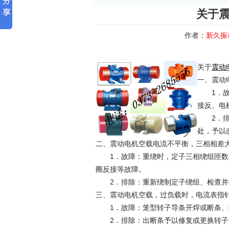
关于
作者：
新久振
关于
震动
一、震动
1．故障
接反、电
2．排除
处，予以
二、震动电机空载电流不平衡，三相相差
1．故障：重绕时，定子三相绕组匝数不
圈反接等故障。
2．排除：重新绕制定子绕组、检查并
三、震动电机空载，过负载时，电流表
1．故障：笼型转子导条开焊或断条、
2．排除：出断条予以修复或更换转子