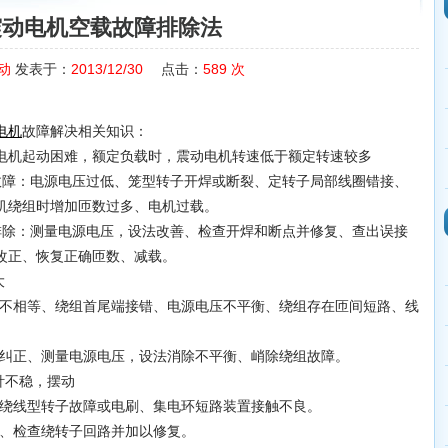
震动电机空载故障排除法
动
发表于：
2013/12/30
点击：
589
次
故障解决相关知识：
电机
电机起动困难，额定负载时，震动电机转速低于额定转速较多
：电源电压过低、笼型转子开焊或断裂、定转子局部线圈错接、
机绕组时增加匝数过多、电机过载。
：测量电源电压，设法改善、检查开焊和断点并修复、查出误接
改正、恢复正确匝数、减载。
大
相等、绕组首尾端接错、电源电压不平衡、绕组存在匝间短路、线
纠正、测量电源电压，设法消除不平衡、峭除绕组故障。
指针不稳，摆动
绕线型转子故障或电刷、集电环短路装置接触不良。
、检查绕转子回路并加以修复。