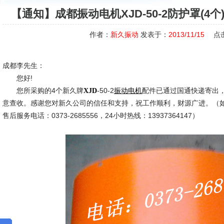
【通知】成都振动电机XJD-50-2防护罩(4
作者：
新久振动
发表于：
2013/11/15
点
成都李先生：
您好!
您所采购的4个新久牌
-50-2
配件已通过国通快递寄出
XJD
振动电机
意查收。感谢您对新久公司的信任和支持，祝工作顺利，财源广进。（
售后服务电话：0373-2685556，24小时热线：13937364147）