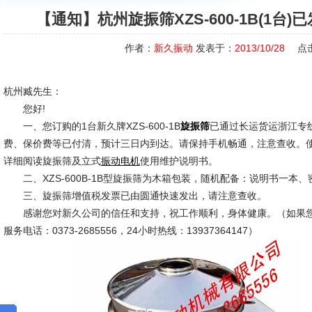
【通知】杭州旋振筛XZS-600-1B(1台
作者：
新久振动
发表于：
2013/10/28
点
杭州臧先生：
您好!
一、您订购的1台新久牌XZS-600-1B
已通过长运货运浙江专
旋振筛
费、保价费等已付清，预计三日内到达。请保持手机畅通，注意查收。
详细阅读旋振筛及立式
使用维护说明书。
振动电机
二、XZS-600B-1B型旋振筛为木箱包装，随机配备：说明书一本、
三、旋振筛增值税发票已由圆通快速发出，请注意查收。
感谢您对新久公司的信任和支持，祝工作顺利，身体健康。（如果您
服务电话：0373-2685556，24小时热线：13937364147）