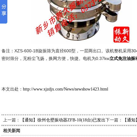
备注：XZS-600-1B旋振筛为直径600型，一层两出口。该机整机采用
密封筛分，无粉尘飞扬，换网方便，快捷。电机为0.37kw
立式免注油振
新久市
2013-10
本文出处：
http://www.xjzdjx.com/News/newshow1423.html
上一篇：
下一篇：
【通知】徐州仓壁振动器ZFB-10(18台)已发出，请瞿经理查收
【通知】
相关新闻