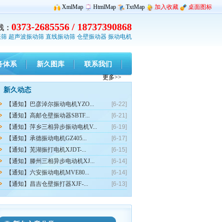
XmlMap
HtmlMap
TxtMap
加入收藏
桌面图标
0373-2685556 / 18737390868
线：
振筛
超声波振动筛
直线振动筛
仓壁振动器
振动电机
务体系
新久图库
联系我们
更多>>
新久动态
【通知】巴彦淖尔振动电机YZO...
[6-22]
【通知】高邮仓壁振动器SBTF...
[6-21]
【通知】萍乡三相异步振动电机V...
[6-19]
【通知】承德振动电机GZ405...
[6-17]
【通知】芜湖振打电机XJDT-...
[6-15]
【通知】滕州三相异步电动机XJ...
[6-14]
【通知】六安振动电机MVE80...
[6-14]
【通知】昌吉仓壁振打器XJF-...
[6-13]