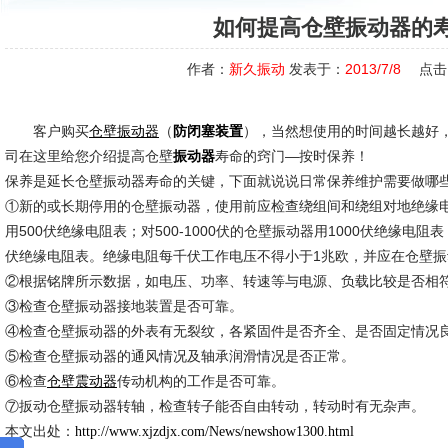
如何提高仓壁振动器的
作者：
新久振动
发表于：
2013/7/8
点击
客户购买
（
），当然想使用的时间越长越好
仓壁振动器
防闭塞装置
司在这里给您介绍提高仓壁
寿命的窍门—按时保养！
振动器
保养是延长仓壁振动器寿命的关键，下面就说说日常保养维护需要做哪
①新的或长期停用的仓壁振动器，使用前应检查绕组间和绕组对地绝缘电
用500伏绝缘电阻表；对500-1000伏的仓壁振动器用1000伏绝缘电阻表
伏绝缘电阻表。绝缘电阻每千伏工作电压不得小于1兆欧，并应在仓壁
②根据铭牌所示数据，如电压、功率、转速等与电源、负载比较是否相
③检查仓壁振动器接地装置是否可靠。
④检查仓壁振动器的外表有无裂纹，各紧固件是否齐全、是否固定情况
⑤检查仓壁振动器的通风情况及轴承润滑情况是否正常。
⑥检查
传动机构的工作是否可靠。
仓壁震动器
⑦扳动仓壁振动器转轴，检查转子能否自由转动，转动时有无杂声。
本文出处：
http://www.xjzdjx.com/News/newshow1300.html