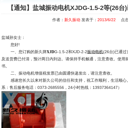
【通知】盐城振动电机XJDG-1.5-2等(2
作者：
新久振动
发表于：
2013/6/22
点击
盐城孙女士：
您好!
一、您订购的新久牌
G-1.5-2和XJD-2-2
(26台)已
XJD
振动电机
及送货费已付清，预计两日内到达。请保持手机畅通，注意查收。使用
书。
二、振动电机增值税发票已由圆通快递发出，请注意查收。
感谢您长久以来对新久公司的信任和支持，祝工作顺利，生活顺心。
系：售后服务电话：0373-2685556，24小时热线：13937364147）