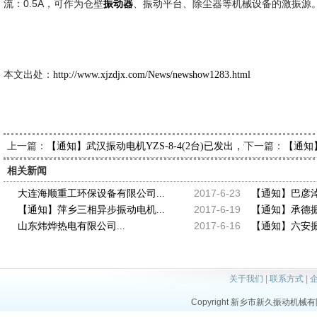
流：0.5A，可作为仓壁
、振动平台、除尘器等机械设备的激振源
振动器
新久市
2013-6
本文出处：
http://www.xjzdjx.com/News/newshow1283.html
上一篇：
下一篇：
【通知】武汉振动电机YZS-8-4(2台)已发出，请王经理查收
【通知】
相关新闻
2017-6-23
大连海顺重工环保设备有限公司...
【通知】巴彦淖
2017-6-19
【通知】萍乡三相异步振动电机...
【通知】承德振动
2017-6-16
山东炜烨热电有限公司...
【通知】六安振动
关于我们
|
联系方式
|
Copyright 新乡市新久振动机械有限公司