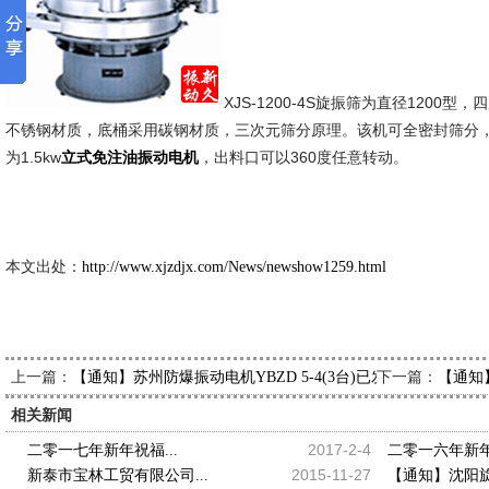
XJS-1200-4S旋振筛为直径1200
不锈钢材质，底桶采用碳钢材质，三次元筛分原理。该机可全密封筛分
为1.5kw
，出料口可以360度任意转动。
立式免注油振动电机
新久市场
2013-6
本文出处：
http://www.xjzdjx.com/News/newshow1259.html
上一篇：
下一篇：
【通知】苏州防爆振动电机YBZD 5-4(3台)已发出，请付经理
【通知】
相关新闻
2017-2-4
二零一七年新年祝福...
二零一六年新年祝
2015-11-27
新泰市宝林工贸有限公司...
【通知】沈阳旋振筛