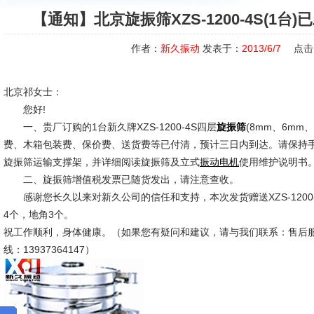
【通知】北京旋振筛XZS-1200-4S(1
作者：
新久振动
发表于：
2013/6/7
点击
北京祁女士：
您好!
一、贵厂订购的1台新久牌XZS-1200-4S四层
(8mm、6mm
旋振筛
费、木箱包装费、保价费、送货费等已付清，预计三日内到达。请保持
旋振筛运输支撑架，并详细阅读旋振筛及立式
使用维护说明书
振动电机
二、旋振筛增值税发票已随货发出，请注意查收。
感谢您长久以来对新久公司的信任和支持，本次发货赠送XZS-1200
4个，地角3个。
祝工作顺利，身体健康。（如果您有疑问和建议，请与我们联系：售后服务电话
线：13937364147）