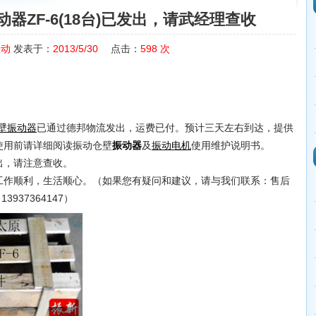
器ZF-6(18台)已发出，请武经理查收
振动
发表于：
2013/5/30
点击：
598
次
已通过德邦物流发出，运费已付。预计三天左右到达，提供
壁振动器
使用前请详细阅读振动仓壁
及
使用维护说明书。
振动器
振动电机
，请注意查收。
作顺利，生活顺心。（如果您有疑问和建议，请与我们联系：售后
3937364147）