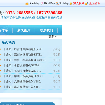
XmlMap
HtmlMap
TxtMap
加入收藏
桌面图标
0373-2685556 / 18737390868
线：
振筛
超声波振动筛
直线振动筛
仓壁振动器
振动电机
务体系
新久图库
联系我们
更多>>
新久动态
【通知】巴彦淖尔振动电机YZO...
[6-22]
【通知】高邮仓壁振动器SBTF...
[6-21]
【通知】萍乡三相异步振动电机V...
[6-19]
【通知】承德振动电机GZ405...
[6-17]
【通知】芜湖振打电机XJDT-...
[6-15]
【通知】滕州三相异步电动机XJ...
[6-14]
【通知】六安振动电机MVE80...
[6-14]
【通知】昌吉仓壁振打器XJF-...
[6-13]