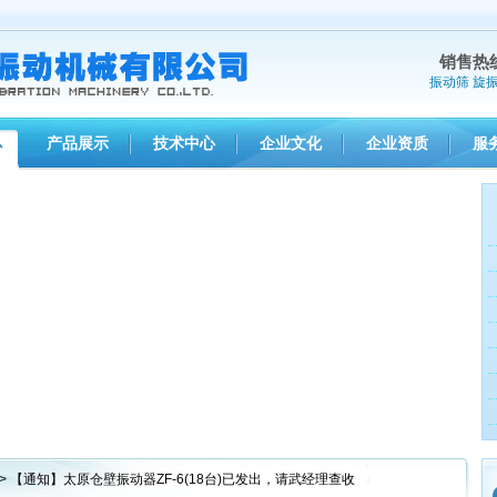
销售热
振动筛
旋
产品展示
技术中心
企业文化
企业资质
服
心
> 【通知】太原仓壁振动器ZF-6(18台)已发出，请武经理查收