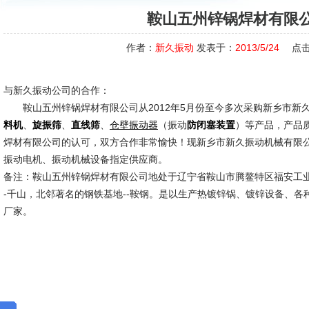
鞍山五州锌锅焊材有限
作者：
新久振动
发表于：
2013/5/24
点击
与新久振动公司的合作：
鞍山五州锌锅焊材有限公司从2012年5月份至今多次采购新乡市新
、
、
、
（振动
）等产品，产品
料机
旋振筛
直线筛
仓壁振动器
防闭塞装置
焊材有限公司的认可，双方合作非常愉快！现新乡市新久振动机械有限
振动电机、振动机械设备指定供应商。
备注：鞍山五州锌锅焊材有限公司地处于辽宁省鞍山市腾鳌特区福安工业
-千山，北邻著名的钢铁基地--鞍钢。是以生产热镀锌锅、镀锌设备、
厂家。
新久市
2013-5-