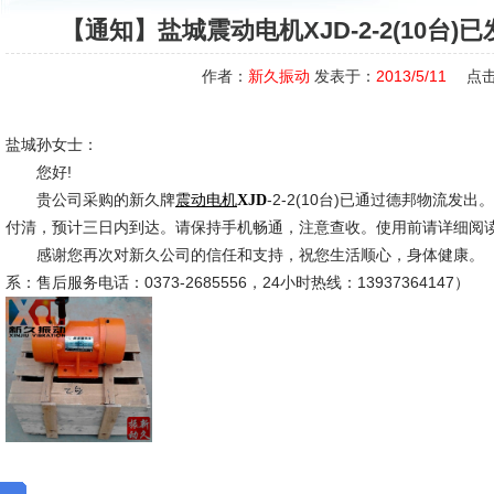
【通知】盐城震动电机XJD-2-2(10台
作者：
新久振动
发表于：
2013/5/11
点击
盐城孙女士：
您好!
贵公司采购的新久牌
-2-2(10台)已通过德邦物流
震动电机
XJD
付清，预计三日内到达。请保持手机畅通，注意查收。使用前请详细阅
感谢您再次对新久公司的信任和支持，祝您生活顺心，身体健康。（
系：售后服务电话：0373-2685556，24小时热线：13937364147）
新久市
2013-5-