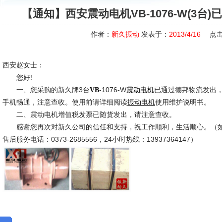
【通知】西安震动电机VB-1076-W(3台
作者：
新久振动
发表于：
2013/4/16
点击
西安赵女士：
您好!
一、您采购的新久牌3台
-1076-W
已通过德邦物流发出
VB
震动电机
手机畅通，注意查收。使用前请详细阅读
使用维护说明书。
振动电机
二、震动电机增值税发票已随货发出，请注意查收。
感谢您再次对新久公司的信任和支持，祝工作顺利，生活顺心。（如
售后服务电话：0373-2685556，24小时热线：13937364147）
新久市场
2013-4-