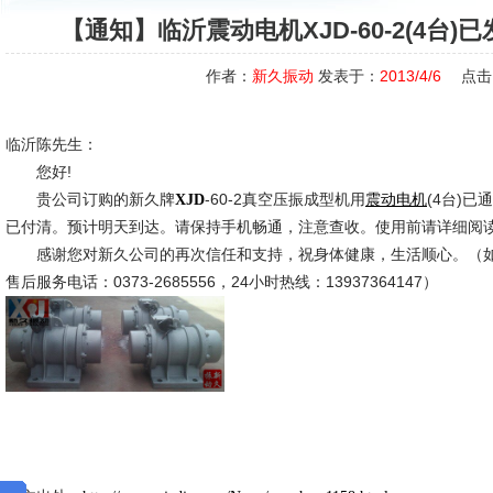
【通知】临沂震动电机XJD-60-2(4台
作者：
新久振动
发表于：
2013/4/6
点击
临沂陈先生：
您好!
贵公司订购的新久牌
-60-2真空压振成型机用
(4台)
XJD
震动电机
已付清。预计明天到达。请保持手机畅通，注意查收。使用前请详细阅
感谢您对新久公司的再次信任和支持，祝身体健康，生活顺心。（如
售后服务电话：0373-2685556，24小时热线：13937364147）
新久市场
2013-4