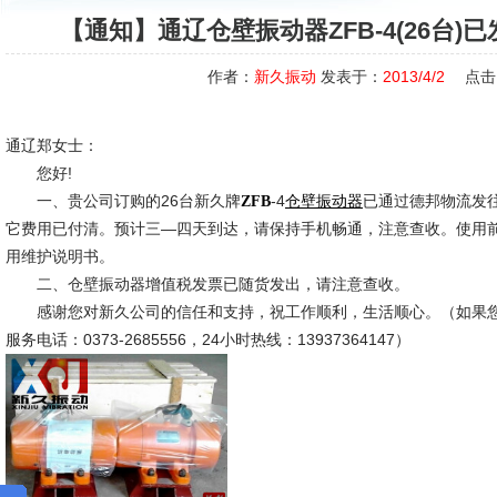
【通知】通辽仓壁振动器ZFB-4(26台
作者：
新久振动
发表于：
2013/4/2
点击
通辽郑女士：
您好!
一、贵公司订购的26台新久牌
-4
已通过德邦物流发
ZFB
仓壁振动器
它费用已付清。预计三—四天到达，请保持手机畅通，注意查收。使用
用维护说明书。
二、仓壁振动器增值税发票已随货发出，请注意查收。
感谢您对新久公司的信任和支持，祝工作顺利，生活顺心。（如果您
服务电话：0373-2685556，24小时热线：13937364147）