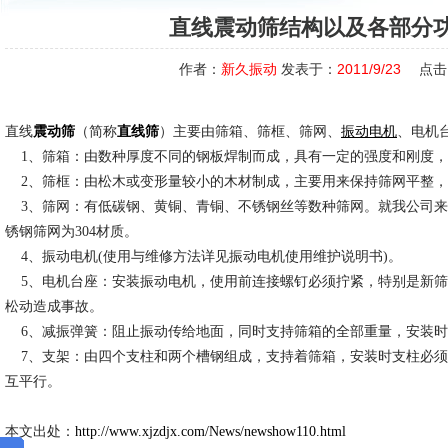
直线震动筛结构以及各部分
作者：
新久振动
发表于：
2011/9/23
点击
直线
震动筛
（简称
直线筛
）主要由筛箱、筛框、筛网、
振动电机
、电机
1、筛箱：由数种厚度不同的钢板焊制而成，具有一定的强度和刚度，
2、筛框：由松木或变形量较小的木材制成，主要用来保持筛网平整，
3、筛网：有低碳钢、黄铜、青铜、不锈钢丝等数种筛网。就我公司来
锈钢筛网为304材质。
4、振动电机(使用与维修方法详见振动电机使用维护说明书)。
5、电机台座：安装振动电机，使用前连接螺钉必须拧紧，特别是新筛
松动造成事故。
6、减振弹簧：阻止振动传给地面，同时支持筛箱的全部重量，安装时
7、支架：由四个支柱和两个槽钢组成，支持着筛箱，安装时支柱必须
互平行。
本文出处：
http://www.xjzdjx.com/News/newshow110.html