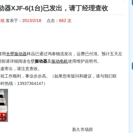
器XJF-6(1台)已发出，请丁经理查收
振动
发表于：
2013/2/18
点击：
662
次
罐用
样品已通过鸿泰物流发出，运费已付清。预计五天左
仓壁振动器
用前请详细阅读仓壁
及
使用维护说明书。
振动器
振动电机
递寄出，请注意查收。
祝工作顺利，事业步步高。（如果您有疑问和建议，请与我们联
时热线：13937364147）
市场部