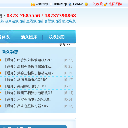
XmlMap
HtmlMap
TxtMap
加入收藏
桌面图标
0373-2685556 / 18737390868
线：
振筛
超声波振动筛
直线振动筛
仓壁振动器
振动电机
务体系
新久图库
联系我们
更多>>
新久动态
【通知】巴彦淖尔振动电机YZO...
[6-22]
【通知】高邮仓壁振动器SBTF...
[6-21]
【通知】萍乡三相异步振动电机V...
[6-19]
【通知】承德振动电机GZ405...
[6-17]
【通知】芜湖振打电机XJDT-...
[6-15]
【通知】滕州三相异步电动机XJ...
[6-14]
【通知】六安振动电机MVE80...
[6-14]
【通知】昌吉仓壁振打器XJF-...
[6-13]