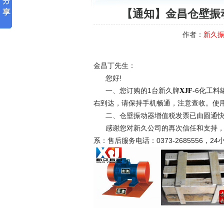
【通知】金昌仓壁振动
作者：
新久
金昌丁先生：
您好!
一、您订购的1台新久牌
-6化工料
XJF
右到达，请保持手机畅通，注意查收。使
二、仓壁振动器增值税发票已由圆通快
感谢您对新久公司的再次信任和支持，
系：售后服务电话：0373-2685556，24小
新久