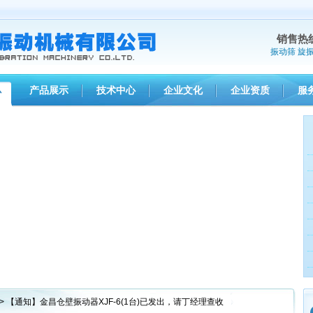
销售热
振动筛
旋
产品展示
技术中心
企业文化
企业资质
服
心
> 【通知】金昌仓壁振动器XJF-6(1台)已发出，请丁经理查收