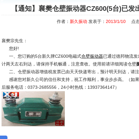
【通知】襄樊仓壁振动器CZ600(5台)已
作者：
新久振动
发表于：
2013/1/10
点击
襄樊宗先生：
您好!
一、您订购的5台新久牌CZ600电磁式
已通过德邦物流发
仓壁振动器
计两天左右到达，请保持手机畅通，注意查收。使用前请详细阅读仓壁
二、仓壁振动器增值税发票已由天天快递寄出，预计明天到达，请注
感谢您对新久公司的信任和支持，祝工作顺利，事业步步高。（如果
后服务电话：0373-2685556，24小时热线：13937364147）
新久市场