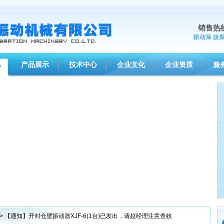
销售热
振动筛
旋
产品展示
技术中心
企业文化
企业资质
服
心
> 【通知】开封仓壁振动器XJF-6(1台)已发出，请赵经理注意查收