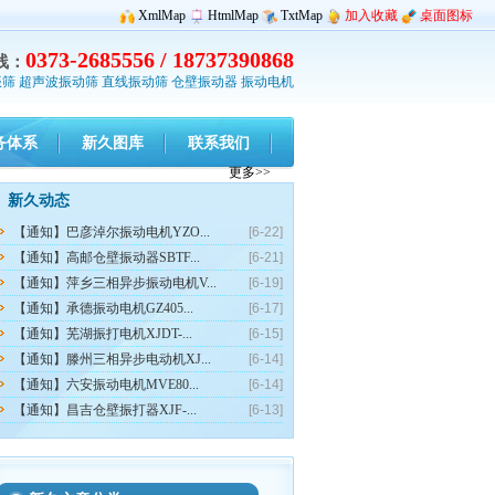
XmlMap
HtmlMap
TxtMap
加入收藏
桌面图标
0373-2685556 / 18737390868
线：
振筛
超声波振动筛
直线振动筛
仓壁振动器
振动电机
务体系
新久图库
联系我们
更多>>
新久动态
【通知】巴彦淖尔振动电机YZO...
[6-22]
【通知】高邮仓壁振动器SBTF...
[6-21]
【通知】萍乡三相异步振动电机V...
[6-19]
【通知】承德振动电机GZ405...
[6-17]
【通知】芜湖振打电机XJDT-...
[6-15]
【通知】滕州三相异步电动机XJ...
[6-14]
【通知】六安振动电机MVE80...
[6-14]
【通知】昌吉仓壁振打器XJF-...
[6-13]