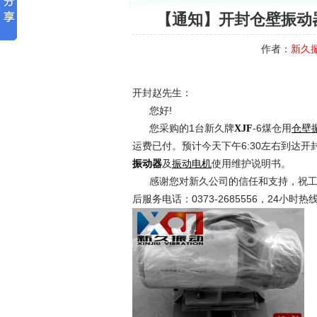
【通知】开封仓壁振动器
作者：
新久
开封赵先生：
您好!
您采购的1台新久牌
-6煤仓用
XJF
仓壁
运费已付。预计今天下午6:30左右到达
及
使用维护说明书。
振动器
振动电机
感谢您对新久公司的信任和支持，祝工
后服务电话：0373-2685556，24小时热线：