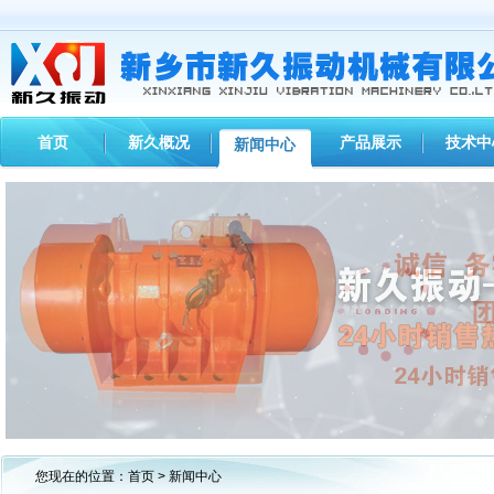
首页
新久概况
产品展示
技术中
新闻中心
1
2
3
您现在的位置：
首页
>
新闻中心