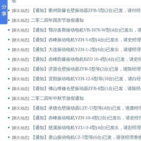
收
【通知】衢州防爆仓壁振动器ZFB-5型(2台)已发，请付
[新久动态]
二零二四年国庆节放假通知
[新久动态]
【通知】鄂尔多斯振动电机VB-1076-W型(4台)已发出
[新久动态]
【通知】赤峰振动电机YZH-5-6型(4台)已发出，请史经
[新久动态]
【通知】大连振动电机YZH-1-2型(6台)已发出，请缪经
[新久动态]
【通知】赤峰防爆振动电机BZD 10-4型(4台)已发，请
[新久动态]
【通知】济源仓壁振动器ZFB-5型等(2台)已发，请陈经
[新久动态]
【通知】宜阳振动电机YZH-12-6型等(18台)已发，请白
[新久动态]
【通知】佛山维修仓壁振动器ZFB-6型(1台)已发，请陈
[新久动态]
二零二四年中秋节放假通知
[新久动态]
【通知】承德仓壁振动器LZF-15型等(4台)已发，请龚经
[新久动态]
【通知】赤峰振动电机YZH-10-4型(2台)已发出，请史经
[新久动态]
【通知】慈溪振动电机YZU-3-4型(4台)已发出，请彭经
[新久动态]
【通知】唐山振动电机CZ-5型等(6台)已发，请张经理查
[新久动态]