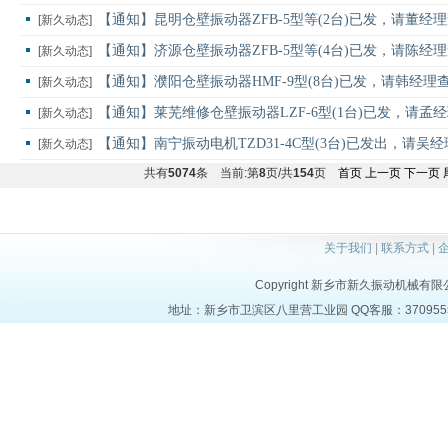
【通知】昆明仓壁振动器ZFB-5型等(2台)已发，请董经
[新久动态]
【通知】济源仓壁振动器ZFB-5型等(4台)已发，请陈经
[新久动态]
【通知】濮阳仓壁振动器HMF-9型(8台)已发，请韩经理
[新久动态]
【通知】莱芜维修仓壁振动器LZF-6型(1台)已发，请孟
[新久动态]
【通知】南宁振动电机TZD31-4C型(3台)已发出，请吴
[新久动态]
共有
5074
条 当前:第
8
页/共
154
页
首页
上一页
下一页
关于我们
|
联系方式
|
Copyright 新乡市新久振动机械有限公司 a
地址：新乡市卫滨区八里营工业园 QQ客服：37095553 电