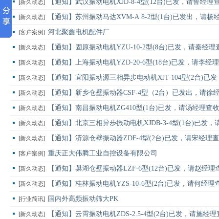
【通知】武汉振动电机XJD-8-4型(12台)已发，请鲁经理
[新久动态]
【通知】苏州振动马达XVM-A 8-2型(1台)已发出，请杨
[新久动态]
河北聚鑫电机配件厂
[客户案例]
【通知】固原振动电机YZU-10-2型(8台)已发，请秦经理
[新久动态]
【通知】上海振动电机YZD-20-6型(18台)已发，请李经
[新久动态]
【通知】宜阳振动源三相异步电动机XJT-104型(2台)已
[新久动态]
【通知】新乡仓壁振动器CSF-4型（2台）已发出，请徐
[新久动态]
【通知】南昌振动电机ZG410型(1台)已发，请汤经理查
[新久动态]
【通知】北京三相异步振动电机XJDB-3-4型(1台)已发
[新久动态]
【通知】济源仓壁振动器ZDF-4型(2台)已发，请宋经理
[新久动态]
重庆正大伟腾工业自控设备有限公司
[客户案例]
【通知】巢湖仓壁振动器LZF-6型(12台)已发，请赵经理
[新久动态]
【通知】桂林振动电机YZS-10-6型(2台)已发，请何经理
[新久动态]
国内外高频振动筛大PK
[行业简讯]
【通知】云霄振动电机ZDS-2.5-4型(2台)已发，请施经
[新久动态]