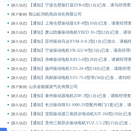
【通知】宁波仓壁振打器ZFB-6型(1台)已发，请马经理
[新久动态]
鞍山虹润机电自动化有限公司
[客户案例]
【通知】上海仓壁振动器XJF-8型(10台)已发，请黄经理
[新久动态]
【通知】萧山防爆振动电机YBZD 10-2型(2台)已发，请
[新久动态]
【通知】苏州振动马达XVM-A 8-2型(1台)已发出，请杨
[新久动态]
【通知】宁波振动电机VB-322-W型(3台)已发，请高经
[新久动态]
【通知】赤峰振动电机XJD-5-6型(28台)已发，请褚经理
[新久动态]
【通知】扬州振动电机YZS-20-4型(14台)已发，请路经
[新久动态]
【通知】高邮振动电机YZS-75-6型等(50台)已发，请刘
[新久动态]
山东金能煤炭气化有限公司
[客户案例]
【通知】泰州振动器电机ZDF-3型(1台)已发，请陈经理
[新久动态]
【通知】长沙振动筛XJ-1000-2S型配件阀门(1套)已发
[新久动态]
【通知】宜阳振动源三相异步电动机XJT-104型(18台)
[新久动态]
【通知】贵州三相异步振动电机YUZ-1.5-2型(15台)已
[新久动态]