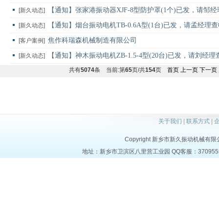
【通知】张家港振动器XJF-8型防护罩(1个)已发，请邹
[新久动态]
【通知】烟台振动电机TB-0.6A型(1台)已发，请孟经理
[新久动态]
焦作科瑞森机械制造有限公司
[客户案例]
【通知】神木振动电机ZB-1.5-4型(20台)已发，请刘经理
[新久动态]
共有
5074
条 当前:第
65
页/共
154
页
首页
上一页
下一页
关于我们
|
联系方式
|
Copyright 新乡市新久振动机械有限公司 a
地址：新乡市卫滨区八里营工业园 QQ客服：37095553 电