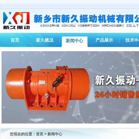
首页
新久概况
产品展示
技术中
新闻中心
您现在的位置：
首页
>
新闻中心