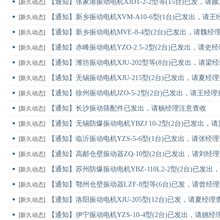
【通知】张家港振动电机XJDT-2-2型等(15台)已发，请
[新久动态]
【通知】新乡振动电机XVM-A10-6型(1台)已发出，请
[新久动态]
【通知】新乡振动电机MVE-8-4型(2台)已发出，请魏经
[新久动态]
【通知】赤峰振动电机YZO-2.5-2型(2台)已发出，请史
[新久动态]
【通知】潍坊振动电机XJU-202型等(8台)已发出，请梁
[新久动态]
【通知】无锡振动电机XJU-215型(2台)已发出，请夏经
[新久动态]
【通知】徐州振动电机JZO-5-2型(2台)已发出，请王经理
[新久动态]
【通知】长沙振动筛配件已发出，请杨经理注意查收
[新久动态]
【通知】无锡防爆振动电机YBZJ 10-2型(2台)已发出，
[新久动态]
【通知】临沂振动电机YZS-5-6型(1台)已发出，请张经
[新久动态]
【通知】高邮仓壁振动器ZQ-10型(2台)已发出，请刘经
[新久动态]
【通知】苏州防爆振动电机YBZ-110L2-2型(2台)已发
[新久动态]
【通知】鄂州仓壁振动器LZF-8型等(6台)已发，请曾经
[新久动态]
【通知】洛阳振动电机XJU-205型(12台)已发，请夏经理
[新久动态]
【通知】伊宁振动电机YZS-10-4型(2台)已发出，请姚经
[新久动态]