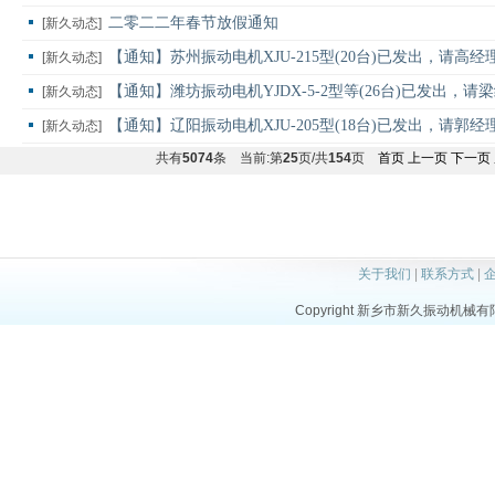
二零二二年春节放假通知
[新久动态]
【通知】苏州振动电机XJU-215型(20台)已发出，请高经
[新久动态]
【通知】潍坊振动电机YJDX-5-2型等(26台)已发出，请
[新久动态]
【通知】辽阳振动电机XJU-205型(18台)已发出，请郭经
[新久动态]
共有
5074
条 当前:第
25
页/共
154
页
首页
上一页
下一页
关于我们
|
联系方式
|
Copyright 新乡市新久振动机械有限公司 