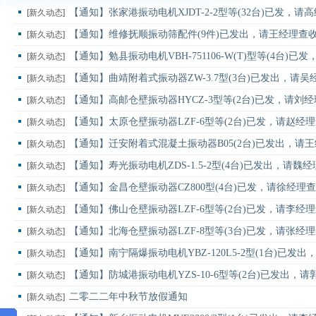
【通知】张家港振动电机XJDT-2-2型等(32台)已发，请
[新久动态]
【通知】维修抚顺振动筛配件(9件)已发出，请王经理查
[新久动态]
【通知】勉县振动电机VBH-751106-W(T)型等(4台)已
[新久动态]
【通知】曲靖附着式振动器ZW-3.7型(3台)已发出，请吴
[新久动态]
【通知】高邮仓壁振动器HYCZ-3型等(2台)已发，请刘
[新久动态]
【通知】太原仓壁振动器LZF-6型等(2台)已发，请赵经
[新久动态]
【通知】迁安附着式混凝土振动器B05(2台)已发出，请
[新久动态]
【通知】寿光振动电机ZDS-1.5-2型(4台)已发出，请魏
[新久动态]
【通知】金昌仓壁振动器CZ800型(4台)已发，请徐经理
[新久动态]
【通知】佛山仓壁振动器LZF-6型等(2台)已发，请李经
[新久动态]
【通知】北海仓壁振动器LZF-8型等(3台)已发，请张经
[新久动态]
【通知】南宁隔爆振动电机YBZ-120L5-2型(1台)已发
[新久动态]
【通知】防城港振动电机YZS-10-6型等(2台)已发出，
[新久动态]
二零二二年中秋节放假通知
[新久动态]