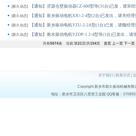
【通知】济源仓壁振动器CZ-600型等(31台)已发，请宋
[新久动态]
【通知】新乡振动电机XJU-2-4型(2台)已发出，请关经
[新久动态]
【通知】新乡振动电机YZU-2-2A型(1台)已发，请魏经
[新久动态]
【通知】衡水振动电机YZDP-1.2-4型等(1台)已发出，
[新久动态]
共有
5074
条 当前:第
21
页/共
154
页
首页
上一页
下一页
关于我们
|
联系方式
|
Copyright 新乡市新久振动机械有限公司 a
地址：新乡市卫滨区八里营工业园 QQ客服：37095553 电