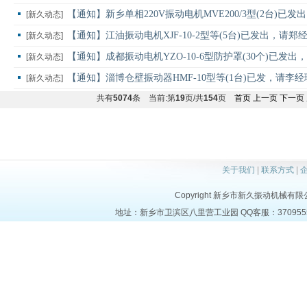
【通知】新乡单相220V振动电机MVE200/3型(2台)已
[新久动态]
【通知】江油振动电机XJF-10-2型等(5台)已发出，请郑
[新久动态]
【通知】成都振动电机YZO-10-6型防护罩(30个)已发
[新久动态]
【通知】淄博仓壁振动器HMF-10型等(1台)已发，请李
[新久动态]
共有
5074
条 当前:第
19
页/共
154
页
首页
上一页
下一页
关于我们
|
联系方式
|
Copyright 新乡市新久振动机械有限公司 a
地址：新乡市卫滨区八里营工业园 QQ客服：37095553 电