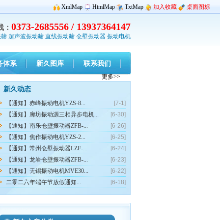
XmlMap
HtmlMap
TxtMap
加入收藏
桌面图标
0373-2685556 / 13937364147
线：
振筛
超声波振动筛
直线振动筛
仓壁振动器
振动电机
务体系
新久图库
联系我们
更多>>
新久动态
【通知】赤峰振动电机YZS-8...
[7-1]
【通知】廊坊振动源三相异步电机...
[6-30]
【通知】南乐仓壁振动器ZFB-...
[6-26]
【通知】焦作振动电机YZS-2...
[6-25]
【通知】常州仓壁振动器LZF-...
[6-24]
【通知】龙岩仓壁振动器ZFB-...
[6-23]
【通知】无锡振动电机MVE30...
[6-22]
二零二六年端午节放假通知...
[6-18]