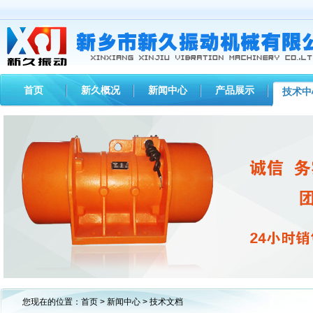
首页
新久概况
新闻中心
产品展示
技术中
1
2
3
您现在的位置：
首页
>
新闻中心
> 技术文档