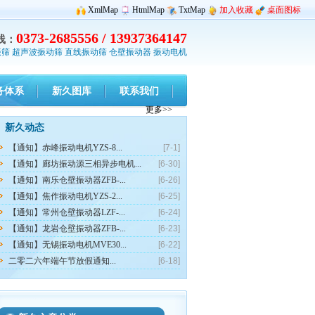
XmlMap
HtmlMap
TxtMap
加入收藏
桌面图标
0373-2685556 / 13937364147
线：
振筛
超声波振动筛
直线振动筛
仓壁振动器
振动电机
务体系
新久图库
联系我们
更多>>
新久动态
【通知】赤峰振动电机YZS-8...
[7-1]
【通知】廊坊振动源三相异步电机...
[6-30]
【通知】南乐仓壁振动器ZFB-...
[6-26]
【通知】焦作振动电机YZS-2...
[6-25]
【通知】常州仓壁振动器LZF-...
[6-24]
【通知】龙岩仓壁振动器ZFB-...
[6-23]
【通知】无锡振动电机MVE30...
[6-22]
二零二六年端午节放假通知...
[6-18]