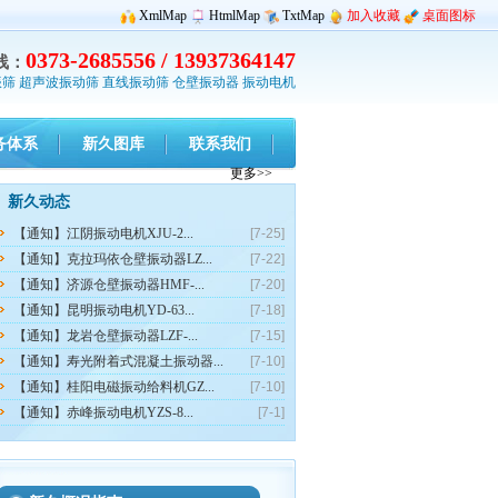
XmlMap
HtmlMap
TxtMap
加入收藏
桌面图标
0373-2685556 / 13937364147
线：
振筛
超声波振动筛
直线振动筛
仓壁振动器
振动电机
务体系
新久图库
联系我们
更多>>
新久动态
【通知】江阴振动电机XJU-2...
[7-25]
【通知】克拉玛依仓壁振动器LZ...
[7-22]
【通知】济源仓壁振动器HMF-...
[7-20]
【通知】昆明振动电机YD-63...
[7-18]
【通知】龙岩仓壁振动器LZF-...
[7-15]
【通知】寿光附着式混凝土振动器...
[7-10]
【通知】桂阳电磁振动给料机GZ...
[7-10]
【通知】赤峰振动电机YZS-8...
[7-1]