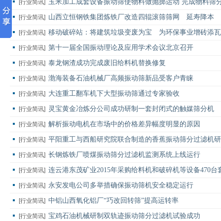
玉米加工成套设备振动筛使物料做抛掷运动 完成物料筛
[行业简讯]
山西立恒钢铁集团炼铁厂改造四辊滚筛筛网 延寿降本
[行业简讯]
移动破碎站：将建筑垃圾变废为宝 为环保事业增砖添瓦
[行业简讯]
第十一届全国振动理论及应用学术会议北京召开
[行业简讯]
泰龙钢渣成功完成废旧给料机替换修复
[行业简讯]
渤海装备石油机械厂高频振动筛新品受客户青睐
[行业简讯]
大连重工翻车机下大型振动筛通过专家验收
[行业简讯]
灵宝黄金冶炼分公司成功研制一套封闭式的触媒筛分机
[行业简讯]
解析振动电机在市场中的价格差异幅度明显的原因
[行业简讯]
平阳重工与西船研究院联合制造的香蕉振动筛分过滤机研
[行业简讯]
长钢炼铁厂喷煤振动筛分过滤机监测系统上线运行
[行业简讯]
连云港东茂矿业2015年采购给料机和破碎机等设备470台
[行业简讯]
永安发电公司多举措确保振动筛机安全稳定运行
[行业简讯]
中铝山西氧化铝厂“巧改回转筛”提高运转率
[行业简讯]
宝鸡石油机械研制双轨迹振动筛分过滤机试验成功
[行业简讯]