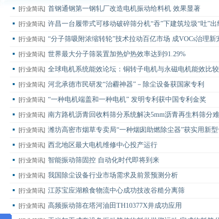
首钢通钢第一钢轧厂改造电机振动给料机 效果显著
[行业简讯]
许昌一台履带式可移动破碎筛分机“吞”下建筑垃圾“吐”
[行业简讯]
“分子筛吸附浓缩转轮”技术拉动百亿市场 成VOCs治理新
[行业简讯]
世界最大分子筛装置加热炉热效率达到91.29%
[行业简讯]
全球电机系统能效论坛：铜转子电机与永磁电机能效比较
[行业简讯]
河北承德市民研发“治霾神器”－除尘设备获国家专利
[行业简讯]
“一种电机端盖和一种电机” 发明专利获中国专利金奖
[行业简讯]
南方路机沥青回收料筛分系统解决5mm沥青再生料筛分
[行业简讯]
潍坊高密市烟草专卖局“一种烟囱助燃除尘器”获实用新
[行业简讯]
西北地区最大电机维修中心投产运行
[行业简讯]
智能振动筛固控 自动化时代即将到来
[行业简讯]
我国除尘设备行业市场需求及前景预测分析
[行业简讯]
江苏宝应湖粮食物流中心成功技改谷糙分离筛
[行业简讯]
高频振动筛在塔河油田TH10377X井成功应用
[行业简讯]