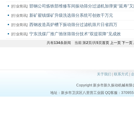
邯钢公司炼铁部维修车间振动筛分过滤机加弹簧“延寿”又
[行业简讯]
新矿翟镇煤矿升级洗选筛分系统可创效千万元
[行业简讯]
西钢改造高炉槽下振动筛分过滤机筛片日省四万
[行业简讯]
宁东洗煤厂推广弛张筛筛分技术“双提双降”见成效
[行业简讯]
共有
134
条新闻 当前:第
2
页/共
5
页
首页
上一页
下一页
关于我们
|
联系方式
|
Copyright 新乡市新久振动机械有限公司 a
地址：新乡市卫滨区八里营工业园 QQ客服：37095553 电